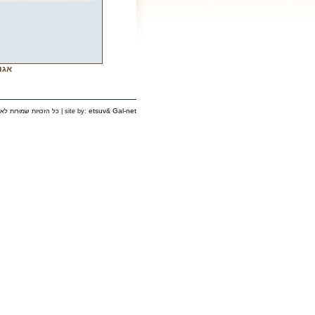
אגו
etsuv
Gal-net
&
כל הזכויות שמורות לאירגון יוצאי פינסק בישראל © 2006 | site by: